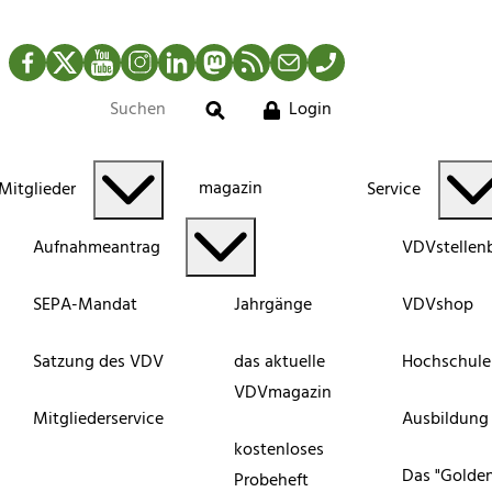
Facebook
Twitter
YouTube
Instagram
LinkedIn
Mastodon
RSS-Newsfeed
Mail
Telefon
Login
Suche
magazin
Mitglieder
Service
Aufnahmeantrag
VDVstellen
SEPA-Mandat
Jahrgänge
VDVshop
Satzung des VDV
das aktuelle
Hochschule
VDVmagazin
Mitgliederservice
Ausbildung
kostenloses
Das "Golde
Probeheft