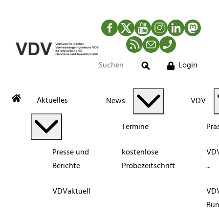
Facebook
Twitter
YouTube
Instagram
LinkedIn
Mastod
RSS-Newsfeed
Mail
Telefon
Login
Suche
Aktuelles
News
VDV
Termine
Prä
Presse und
kostenlose
VDV
Berichte
Probezeitschrift
...
VDVaktuell
VD
Bun