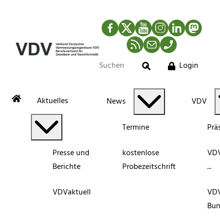
Facebook
Twitter
YouTube
Instagram
LinkedIn
Mastod
RSS-Newsfeed
Mail
Telefon
Login
Suche
Aktuelles
News
VDV
Termine
Prä
Presse und
kostenlose
VDV
Berichte
Probezeitschrift
...
VDVaktuell
VD
Bun