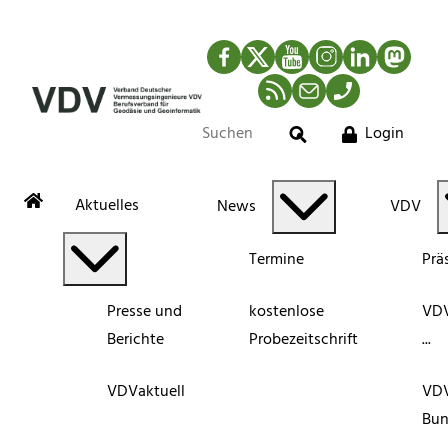
Facebook
Twitter
YouTube
Instagram
LinkedIn
Mastod
RSS-Newsfeed
Mail
Telefon
Login
Suche
Aktuelles
News
VDV
Termine
Prä
Presse und
kostenlose
VDV
Berichte
Probezeitschrift
...
VDVaktuell
VD
Bun