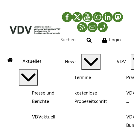
Facebook
Twitter
YouTube
Instagram
LinkedIn
Mastod
RSS-Newsfeed
Mail
Telefon
Login
Suche
Aktuelles
News
VDV
Termine
Prä
Presse und
kostenlose
VDV
Berichte
Probezeitschrift
...
VDVaktuell
VD
Bun