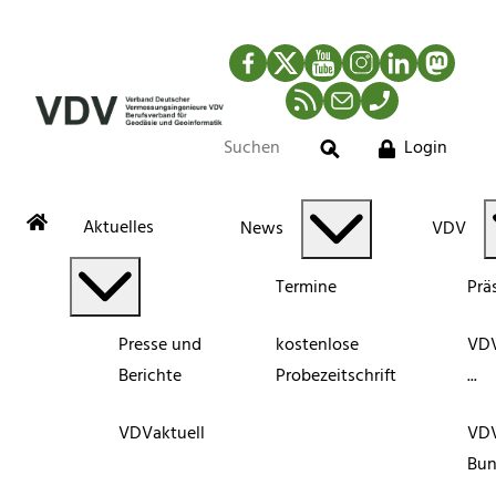
Facebook
Twitter
YouTube
Instagram
LinkedIn
Mastod
RSS-Newsfeed
Mail
Telefon
Login
Suche
Aktuelles
News
VDV
Termine
Prä
Presse und
kostenlose
VDV
Berichte
Probezeitschrift
...
VDVaktuell
VD
Bun