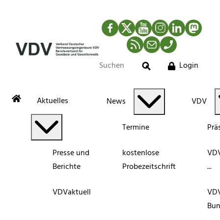
Facebook
Twitter
YouTube
Instagram
LinkedIn
Mastod
RSS-Newsfeed
Mail
Telefon
Login
Suche
Aktuelles
News
VDV
Termine
Prä
Presse und
kostenlose
VDV
Berichte
Probezeitschrift
...
VDVaktuell
VD
Bun