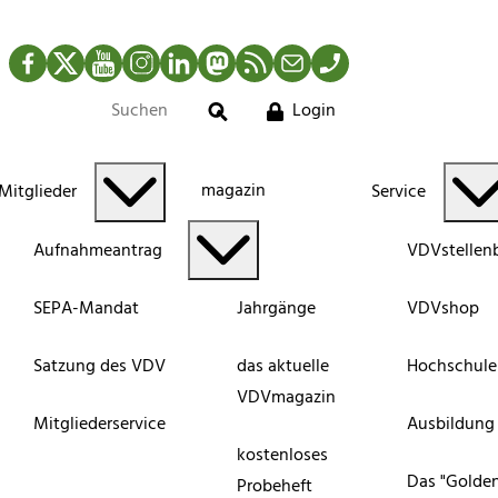
Facebook
Twitter
YouTube
Instagram
LinkedIn
Mastodon
RSS-Newsfeed
Mail
Telefon
Login
Suche
magazin
Mitglieder
Service
Aufnahmeantrag
VDVstellen
SEPA-Mandat
Jahrgänge
VDVshop
Satzung des VDV
das aktuelle
Hochschule
VDVmagazin
Mitgliederservice
Ausbildung
kostenloses
Das "Golde
Probeheft