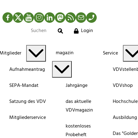
Facebook
Twitter
YouTube
Instagram
LinkedIn
Mastodon
RSS-Newsfeed
Mail
Telefon
Login
Suche
magazin
Mitglieder
Service
Aufnahmeantrag
VDVstellen
SEPA-Mandat
Jahrgänge
VDVshop
Satzung des VDV
das aktuelle
Hochschule
VDVmagazin
Mitgliederservice
Ausbildung
kostenloses
Das "Golde
Probeheft