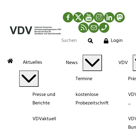
Facebook
Twitter
YouTube
Instagram
LinkedIn
Mastod
RSS-Newsfeed
Mail
Telefon
Login
Suche
Aktuelles
News
VDV
Termine
Prä
Presse und
kostenlose
VDV
Berichte
Probezeitschrift
...
VDVaktuell
VD
Bun