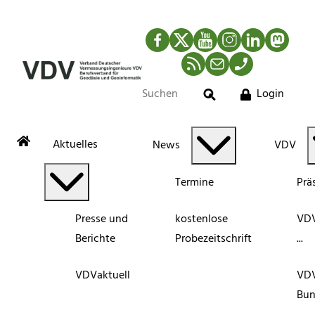
Facebook
Twitter
YouTube
Instagram
LinkedIn
Mastod
RSS-Newsfeed
Mail
Telefon
Login
Suche
Aktuelles
News
VDV
Termine
Prä
Presse und
kostenlose
VDV
Berichte
Probezeitschrift
...
VDVaktuell
VD
Bun