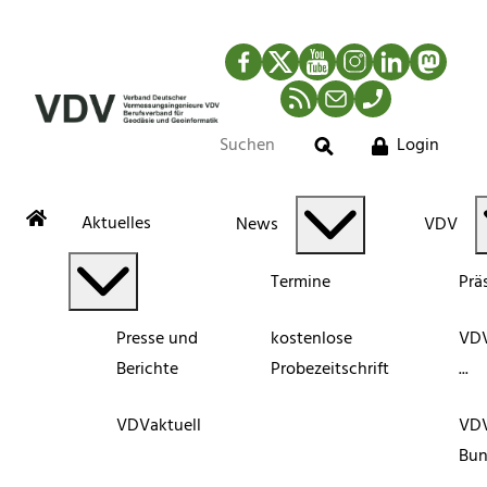
Facebook
Twitter
YouTube
Instagram
LinkedIn
Mastod
RSS-Newsfeed
Mail
Telefon
Login
Suche
Aktuelles
News
VDV
Termine
Prä
Presse und
kostenlose
VDV
Berichte
Probezeitschrift
...
VDVaktuell
VD
Bun