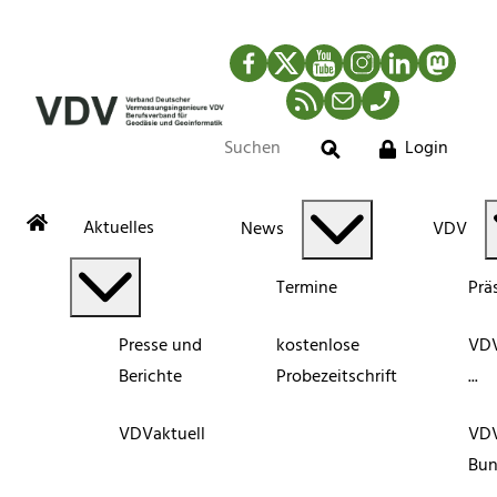
Facebook
Twitter
YouTube
Instagram
LinkedIn
Mastod
RSS-Newsfeed
Mail
Telefon
Login
Suche
Aktuelles
News
VDV
Termine
Prä
Presse und
kostenlose
VDV
Berichte
Probezeitschrift
...
VDVaktuell
VD
Bun