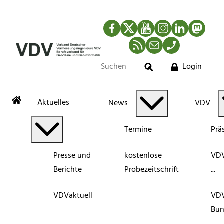
Facebook
Twitter
YouTube
Instagram
LinkedIn
Mastod
RSS-Newsfeed
Mail
Telefon
Login
Suche
Aktuelles
News
VDV
Termine
Prä
Presse und
kostenlose
VDV
Berichte
Probezeitschrift
...
VDVaktuell
VD
Bun