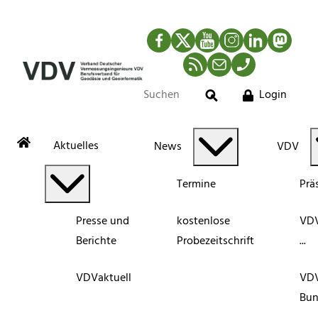
Facebook
Twitter
YouTube
Instagram
LinkedIn
Mastod
RSS-Newsfeed
Mail
Telefon
Login
Suche
Aktuelles
News
VDV
Termine
Prä
Presse und
kostenlose
VDV
Berichte
Probezeitschrift
...
VDVaktuell
VD
Bun