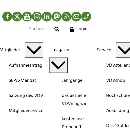
Facebook
Twitter
YouTube
Instagram
LinkedIn
Mastodon
RSS-Newsfeed
Mail
Telefon
Login
Suche
magazin
Mitglieder
Service
Aufnahmeantrag
VDVstellen
SEPA-Mandat
Jahrgänge
VDVshop
Satzung des VDV
das aktuelle
Hochschule
VDVmagazin
Mitgliederservice
Ausbildung
kostenloses
Das "Golde
Probeheft