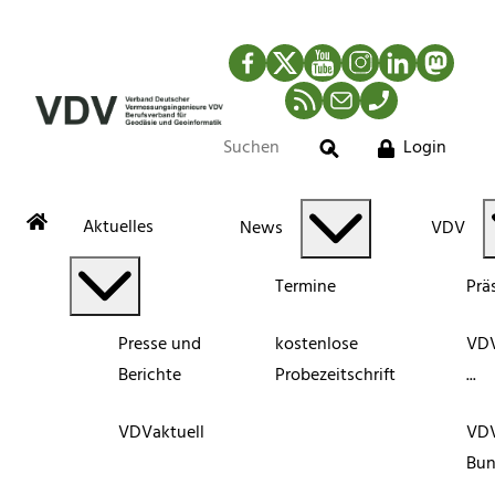
Facebook
Twitter
YouTube
Instagram
LinkedIn
Mastod
RSS-Newsfeed
Mail
Telefon
Login
Suche
Aktuelles
News
VDV
Termine
Prä
Presse und
kostenlose
VDV
Berichte
Probezeitschrift
...
VDVaktuell
VD
Bun