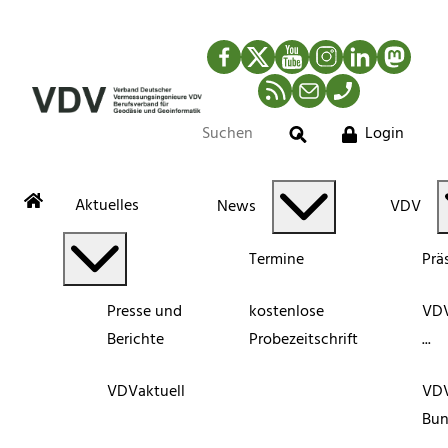
Facebook
Twitter
YouTube
Instagram
LinkedIn
Mastod
RSS-Newsfeed
Mail
Telefon
Login
Suche
Aktuelles
News
VDV
Termine
Prä
Presse und
kostenlose
VDV
Berichte
Probezeitschrift
...
VDVaktuell
VD
Bun