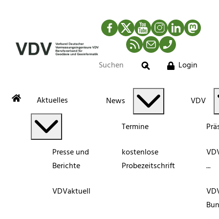
Facebook
Twitter
YouTube
Instagram
LinkedIn
Mastod
RSS-Newsfeed
Mail
Telefon
Login
Suche
Aktuelles
News
VDV
Termine
Prä
Presse und
kostenlose
VDV
Berichte
Probezeitschrift
...
VDVaktuell
VD
Bun