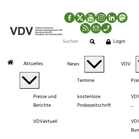
Facebook
Twitter
YouTube
Instagram
LinkedIn
Mastod
RSS-Newsfeed
Mail
Telefon
Login
Suche
Aktuelles
News
VDV
Termine
Prä
Presse und
kostenlose
VDV
Berichte
Probezeitschrift
...
VDVaktuell
VD
Bun