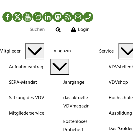
Facebook
Twitter
YouTube
Instagram
LinkedIn
Mastodon
RSS-Newsfeed
Mail
Telefon
Login
Suche
magazin
Mitglieder
Service
Aufnahmeantrag
VDVstellen
SEPA-Mandat
Jahrgänge
VDVshop
Satzung des VDV
das aktuelle
Hochschule
VDVmagazin
Mitgliederservice
Ausbildung
kostenloses
Das "Golde
Probeheft