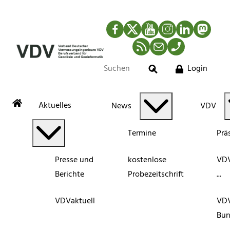
Facebook
Twitter
YouTube
Instagram
LinkedIn
Mastod
RSS-Newsfeed
Mail
Telefon
Login
Suche
Aktuelles
News
VDV
Termine
Prä
Presse und
kostenlose
VDV
Berichte
Probezeitschrift
...
VDVaktuell
VD
Bun