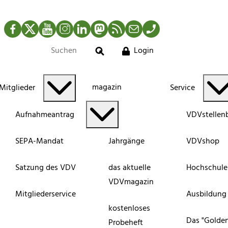
Facebook
Twitter
YouTube
Instagram
LinkedIn
Mastodon
RSS-Newsfeed
Mail
Telefon
Login
Suche
magazin
Mitglieder
Service
Aufnahmeantrag
VDVstellen
SEPA-Mandat
Jahrgänge
VDVshop
Satzung des VDV
das aktuelle
Hochschule
VDVmagazin
Mitgliederservice
Ausbildung
kostenloses
Das "Golde
Probeheft