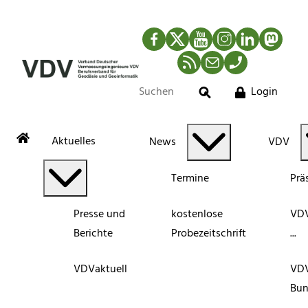
Facebook
Twitter
YouTube
Instagram
LinkedIn
Mastod
RSS-Newsfeed
Mail
Telefon
Login
Suche
Aktuelles
News
VDV
Termine
Prä
Presse und
kostenlose
VDV
Berichte
Probezeitschrift
...
VDVaktuell
VD
Bun