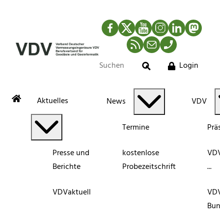
Facebook
Twitter
YouTube
Instagram
LinkedIn
Mastod
RSS-Newsfeed
Mail
Telefon
Login
Suche
Aktuelles
News
VDV
Termine
Prä
Presse und
kostenlose
VDV
Berichte
Probezeitschrift
...
VDVaktuell
VD
Bun