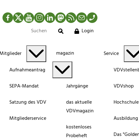
Facebook
Twitter
YouTube
Instagram
LinkedIn
Mastodon
RSS-Newsfeed
Mail
Telefon
Login
Suche
magazin
Mitglieder
Service
Aufnahmeantrag
VDVstellen
SEPA-Mandat
Jahrgänge
VDVshop
Satzung des VDV
das aktuelle
Hochschule
VDVmagazin
Mitgliederservice
Ausbildung
kostenloses
Das "Golde
Probeheft