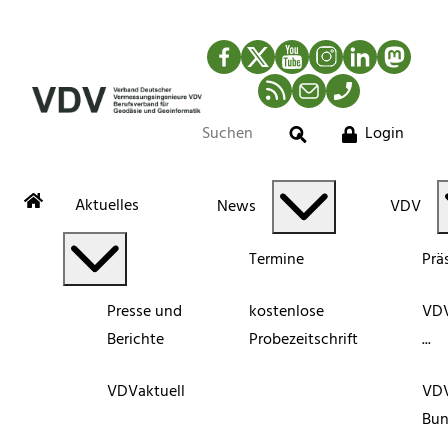
Facebook
Twitter
YouTube
Instagram
LinkedIn
Mastod
RSS-Newsfeed
Mail
Telefon
Login
Suche
Aktuelles
News
VDV
Termine
Prä
Presse und
kostenlose
VDV
Berichte
Probezeitschrift
...
VDVaktuell
VD
Bun