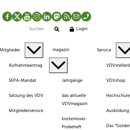
Facebook
Twitter
YouTube
Instagram
LinkedIn
Mastodon
RSS-Newsfeed
Mail
Telefon
Login
Suche
magazin
Mitglieder
Service
Aufnahmeantrag
VDVstellen
SEPA-Mandat
Jahrgänge
VDVshop
Satzung des VDV
das aktuelle
Hochschule
VDVmagazin
Mitgliederservice
Ausbildung
kostenloses
Das "Golde
Probeheft