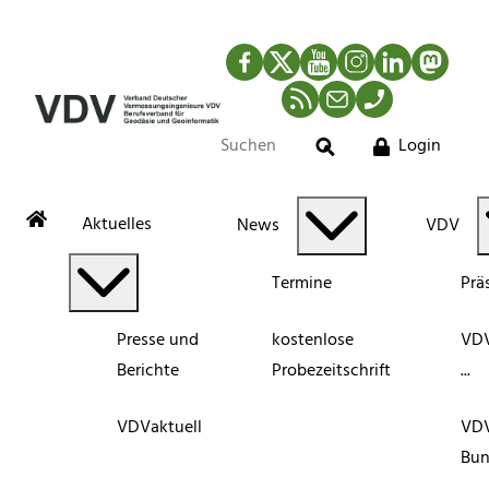
Facebook
Twitter
YouTube
Instagram
LinkedIn
Mastod
RSS-Newsfeed
Mail
Telefon
Login
Suche
Aktuelles
News
VDV
Termine
Prä
Presse und
kostenlose
VDV
Berichte
Probezeitschrift
...
VDVaktuell
VD
Bun