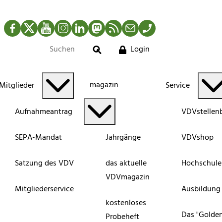
Facebook
Twitter
YouTube
Instagram
LinkedIn
Mastodon
RSS-Newsfeed
Mail
Telefon
Login
Suche
magazin
Mitglieder
Service
Aufnahmeantrag
VDVstellen
SEPA-Mandat
Jahrgänge
VDVshop
Satzung des VDV
das aktuelle
Hochschule
VDVmagazin
Mitgliederservice
Ausbildung
kostenloses
Das "Golde
Probeheft