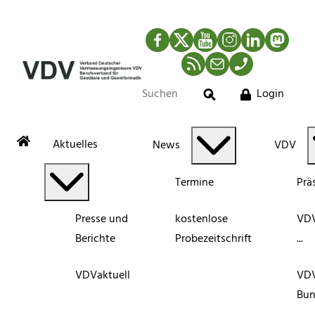
Facebook
Twitter
YouTube
Instagram
LinkedIn
Mastod
RSS-Newsfeed
Mail
Telefon
Login
Suche
Aktuelles
News
VDV
Termine
Prä
Presse und
kostenlose
VDV
Berichte
Probezeitschrift
...
VDVaktuell
VD
Bun