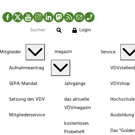
Facebook
Twitter
YouTube
Instagram
LinkedIn
Mastodon
RSS-Newsfeed
Mail
Telefon
Login
Suche
magazin
Mitglieder
Service
Aufnahmeantrag
VDVstellen
SEPA-Mandat
Jahrgänge
VDVshop
Satzung des VDV
das aktuelle
Hochschule
VDVmagazin
Mitgliederservice
Ausbildung
kostenloses
Das "Golde
Probeheft