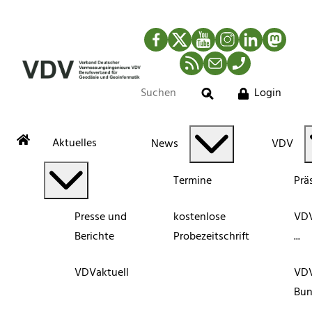
Facebook
Twitter
YouTube
Instagram
LinkedIn
Mastod
RSS-Newsfeed
Mail
Telefon
Login
Suche
Aktuelles
News
VDV
Termine
Prä
Presse und
kostenlose
VDV
Berichte
Probezeitschrift
...
VDVaktuell
VD
Bun