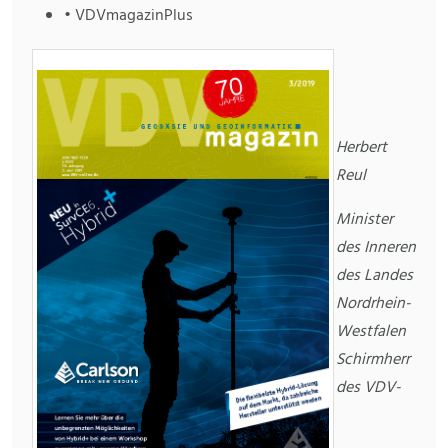
• VDVmagazinPlus
Herbert
Reul
Minister
des Inneren
des Landes
Nordrhein-
Westfalen
Schirmherr
des VDV-