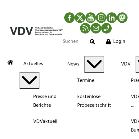
Facebook
Twitter
YouTube
Instagram
LinkedIn
Mastod
RSS-Newsfeed
Mail
Telefon
Login
Suche
Aktuelles
News
VDV
Termine
Prä
Presse und
kostenlose
VDV
Berichte
Probezeitschrift
...
VDVaktuell
VD
Bun