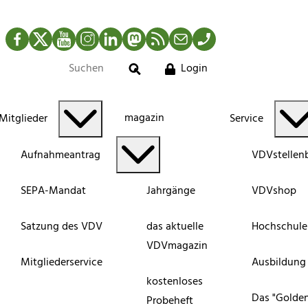
Facebook
Twitter
YouTube
Instagram
LinkedIn
Mastodon
RSS-Newsfeed
Mail
Telefon
Login
Suche
magazin
Mitglieder
Service
Aufnahmeantrag
VDVstellen
SEPA-Mandat
Jahrgänge
VDVshop
Satzung des VDV
das aktuelle
Hochschule
VDVmagazin
Mitgliederservice
Ausbildung
kostenloses
Das "Golde
Probeheft