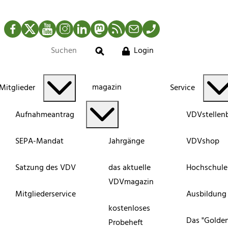
Facebook
Twitter
YouTube
Instagram
LinkedIn
Mastodon
RSS-Newsfeed
Mail
Telefon
Login
Suche
magazin
Mitglieder
Service
Aufnahmeantrag
VDVstellen
SEPA-Mandat
Jahrgänge
VDVshop
Satzung des VDV
das aktuelle
Hochschule
VDVmagazin
Mitgliederservice
Ausbildung
kostenloses
Das "Golde
Probeheft