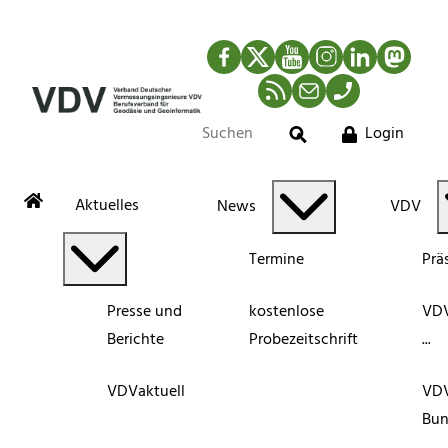
Facebook
Twitter
YouTube
Instagram
LinkedIn
Mastod
RSS-Newsfeed
Mail
Telefon
Login
Suche
Aktuelles
News
VDV
Termine
Prä
Presse und
kostenlose
VDV
Berichte
Probezeitschrift
...
VDVaktuell
VD
Bun