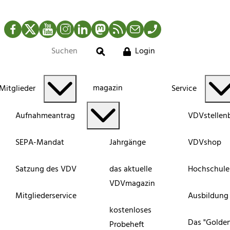
Facebook
Twitter
YouTube
Instagram
LinkedIn
Mastodon
RSS-Newsfeed
Mail
Telefon
Login
Suche
magazin
Mitglieder
Service
Aufnahmeantrag
VDVstellen
SEPA-Mandat
Jahrgänge
VDVshop
Satzung des VDV
das aktuelle
Hochschule
VDVmagazin
Mitgliederservice
Ausbildung
kostenloses
Das "Golde
Probeheft