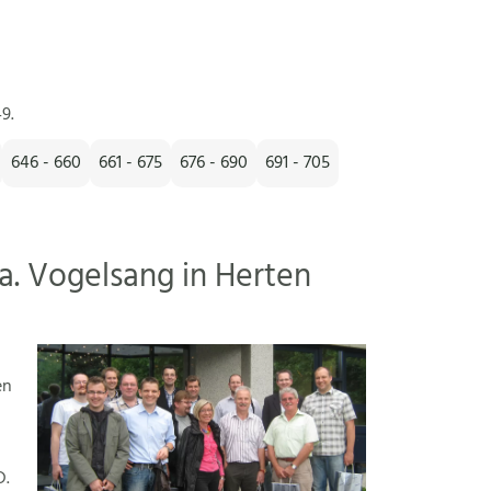
9.
646 - 660
661 - 675
676 - 690
691 - 705
a. Vogelsang in Herten
en
D.