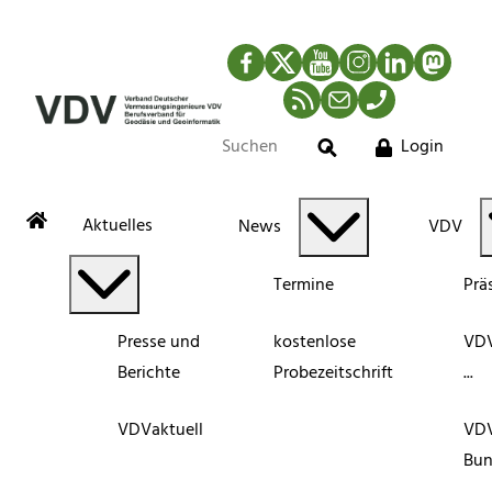
Facebook
Twitter
YouTube
Instagram
LinkedIn
Mastod
RSS-Newsfeed
Mail
Telefon
Login
Suche
Aktuelles
News
VDV
Termine
Prä
Presse und
kostenlose
VDV
Berichte
Probezeitschrift
...
VDVaktuell
VD
Bun