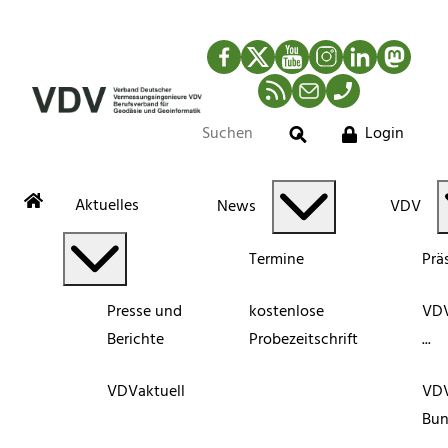
Facebook
Twitter
YouTube
Instagram
LinkedIn
Mastod
RSS-Newsfeed
Mail
Telefon
Login
Suche
Aktuelles
News
VDV
Termine
Prä
Presse und
kostenlose
VDV
Berichte
Probezeitschrift
...
VDVaktuell
VD
Bun