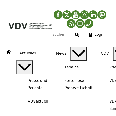
Facebook
Twitter
YouTube
Instagram
LinkedIn
Mastod
RSS-Newsfeed
Mail
Telefon
Login
Suche
Aktuelles
News
VDV
Termine
Prä
Presse und
kostenlose
VDV
Berichte
Probezeitschrift
...
VDVaktuell
VD
Bun