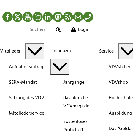
Facebook
Twitter
YouTube
Instagram
LinkedIn
Mastodon
RSS-Newsfeed
Mail
Telefon
Login
Suche
magazin
Mitglieder
Service
Aufnahmeantrag
VDVstellen
SEPA-Mandat
Jahrgänge
VDVshop
Satzung des VDV
das aktuelle
Hochschule
VDVmagazin
Mitgliederservice
Ausbildung
kostenloses
Das "Golde
Probeheft