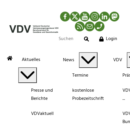
Facebook
Twitter
YouTube
Instagram
LinkedIn
Mastod
RSS-Newsfeed
Mail
Telefon
Login
Suche
Aktuelles
News
VDV
Termine
Prä
Presse und
kostenlose
VDV
Berichte
Probezeitschrift
...
VDVaktuell
VD
Bun