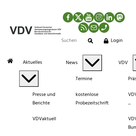
Facebook
Twitter
YouTube
Instagram
LinkedIn
Mastod
RSS-Newsfeed
Mail
Telefon
Login
Suche
Aktuelles
News
VDV
Termine
Prä
Presse und
kostenlose
VDV
Berichte
Probezeitschrift
...
VDVaktuell
VD
Bun