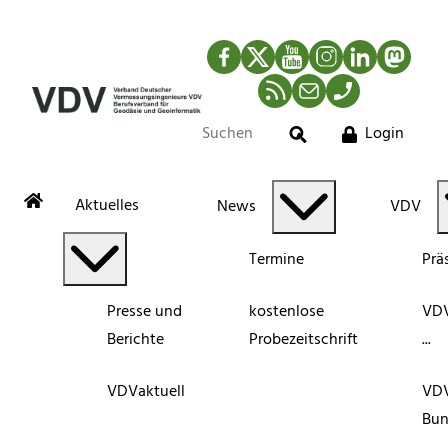
Facebook
Twitter
YouTube
Instagram
LinkedIn
Mastod
RSS-Newsfeed
Mail
Telefon
Login
Suche
Aktuelles
News
VDV
Termine
Prä
Presse und
kostenlose
VDV
Berichte
Probezeitschrift
...
VDVaktuell
VD
Bun