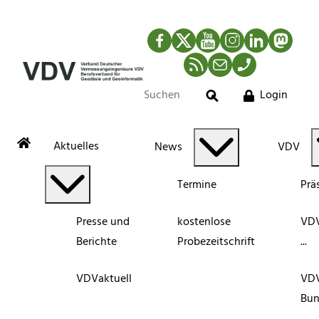
Facebook
Twitter
YouTube
Instagram
LinkedIn
Mastod
RSS-Newsfeed
Mail
Telefon
Login
Suche
Aktuelles
News
VDV
Termine
Prä
Presse und
kostenlose
VDV
Berichte
Probezeitschrift
...
VDVaktuell
VD
Bun