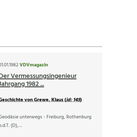
01.01.1982
VDVmagazin
Der Vermessungsingenieur
Jahrgang 1982 ...
Geschichte von Grewe, Klaus (
id: 145
)
Geodäsie unterwegs - Freiburg, Rothenburg
o.d.T. (D),…