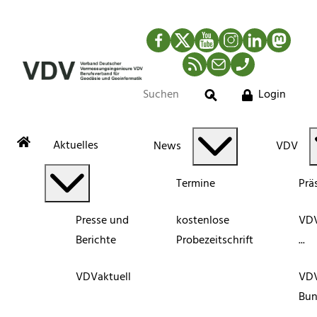
Facebook
Twitter
YouTube
Instagram
LinkedIn
Mastod
RSS-Newsfeed
Mail
Telefon
Login
Suche
Aktuelles
News
VDV
Termine
Prä
Presse und
kostenlose
VDV
Berichte
Probezeitschrift
...
VDVaktuell
VD
Bun