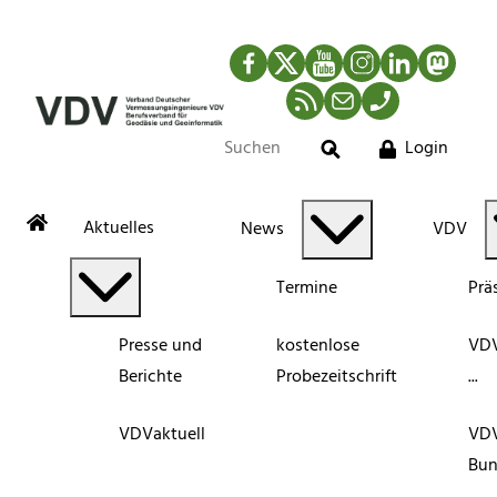
Facebook
Twitter
YouTube
Instagram
LinkedIn
Mastod
RSS-Newsfeed
Mail
Telefon
Login
Suche
Aktuelles
News
VDV
Termine
Prä
Presse und
kostenlose
VDV
Berichte
Probezeitschrift
...
VDVaktuell
VD
Bun