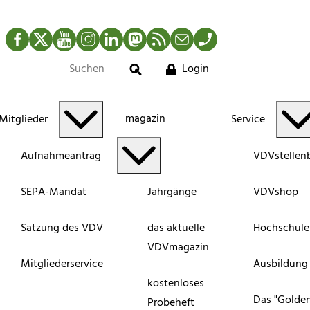
Facebook
Twitter
YouTube
Instagram
LinkedIn
Mastodon
RSS-Newsfeed
Mail
Telefon
Login
Suche
magazin
Mitglieder
Service
Aufnahmeantrag
VDVstellen
SEPA-Mandat
Jahrgänge
VDVshop
Satzung des VDV
das aktuelle
Hochschule
VDVmagazin
Mitgliederservice
Ausbildung
kostenloses
Das "Golde
Probeheft